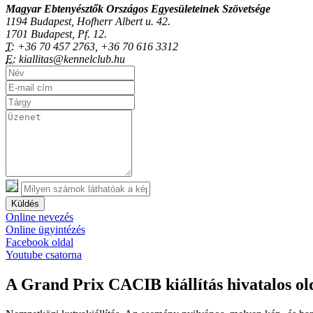
Magyar Ebtenyésztők Országos Egyesületeinek Szövetsége
1194 Budapest, Hofherr Albert u. 42.
1701 Budapest, Pf. 12.
T:
+36 70 457 2763, +36 70 616 3312
E:
kiallitas@kennelclub.hu
Küldés
Online nevezés
Online ügyintézés
Facebook oldal
Youtube csatorna
A Grand Prix CACIB kiállítás hivatalos ol