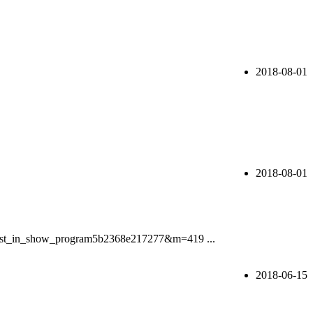
2018-08-01
2018-08-01
nk=best_in_show_program5b2368e217277&m=419 ...
2018-06-15