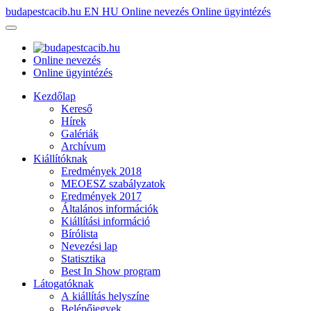
budapestcacib.hu
EN
HU
Online nevezés
Online ügyintézés
Online nevezés
Online ügyintézés
Kezdőlap
Kereső
Hírek
Galériák
Archívum
Kiállítóknak
Eredmények 2018
MEOESZ szabályzatok
Eredmények 2017
Általános információk
Kiállítási információ
Bírólista
Nevezési lap
Statisztika
Best In Show program
Látogatóknak
A kiállítás helyszíne
Belépőjegyek