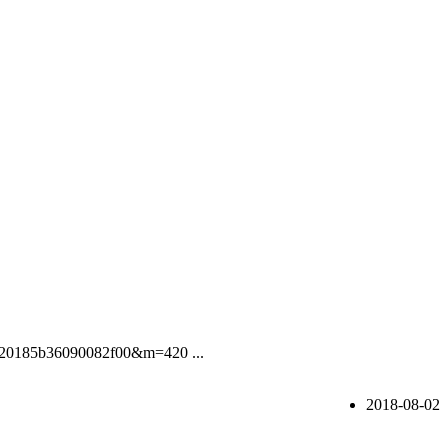
ek_20185b36090082f00&m=420 ...
2018-08-02