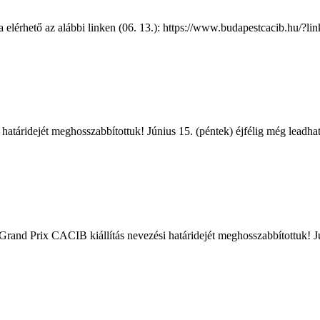
a elérhető az alábbi linken (06. 13.): https://www.budapestcacib.hu/?
atáridejét meghosszabbítottuk! Június 15. (péntek) éjfélig még leadhat
rand Prix CACIB kiállítás nevezési határidejét meghosszabbítottuk! Jú