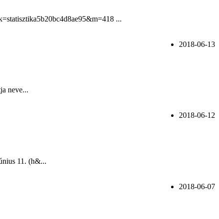
link=statisztika5b20bc4d8ae95&m=418 ...
2018-06-13
ja neve...
2018-06-12
nius 11. (h&...
2018-06-07