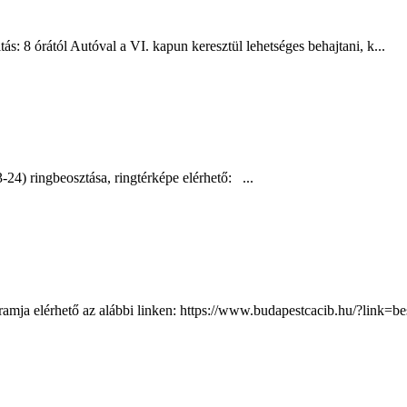
ás: 8 órától Autóval a VI. kapun keresztül lehetséges behajtani, k...
-24) ringbeosztása, ringtérképe elérhető: ...
ogramja elérhető az alábbi linken: https://www.budapestcacib.hu/?li