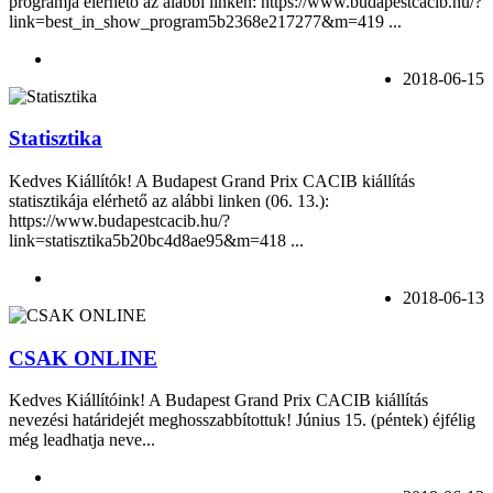
programja elérhető az alábbi linken: https://www.budapestcacib.hu/?
link=best_in_show_program5b2368e217277&m=419 ...
2018-06-15
Statisztika
Kedves Kiállítók! A Budapest Grand Prix CACIB kiállítás
statisztikája elérhető az alábbi linken (06. 13.):
https://www.budapestcacib.hu/?
link=statisztika5b20bc4d8ae95&m=418 ...
2018-06-13
CSAK ONLINE
Kedves Kiállítóink! A Budapest Grand Prix CACIB kiállítás
nevezési határidejét meghosszabbítottuk! Június 15. (péntek) éjfélig
még leadhatja neve...