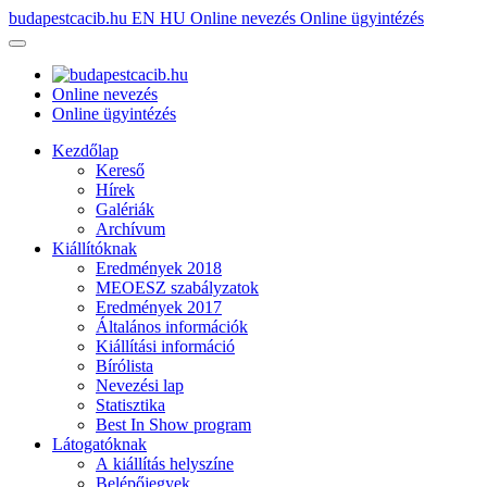
budapestcacib.hu
EN
HU
Online nevezés
Online ügyintézés
Online nevezés
Online ügyintézés
Kezdőlap
Kereső
Hírek
Galériák
Archívum
Kiállítóknak
Eredmények 2018
MEOESZ szabályzatok
Eredmények 2017
Általános információk
Kiállítási információ
Bírólista
Nevezési lap
Statisztika
Best In Show program
Látogatóknak
A kiállítás helyszíne
Belépőjegyek