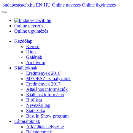
budapestcacib.hu
EN
HU
Online nevezés
Online ügyintézés
Online nevezés
Online ügyintézés
Kezdőlap
Kereső
Hírek
Galériák
Archívum
Kiállítóknak
Eredmények 2018
MEOESZ szabályzatok
Eredmények 2017
Általános információk
Kiállítási információ
Bírólista
Nevezési lap
Statisztika
Best In Show program
Látogatóknak
A kiállítás helyszíne
Belépőjegyek