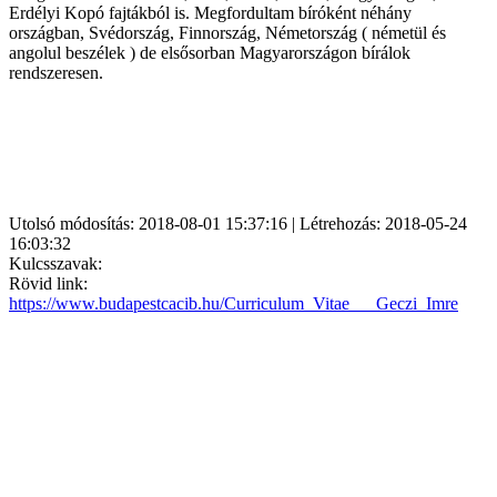
Erdélyi Kopó fajtákból is. Megfordultam bíróként néhány
országban, Svédország, Finnország, Németország ( németül és
angolul beszélek ) de elsősorban Magyarországon bírálok
rendszeresen.
Utolsó módosítás: 2018-08-01 15:37:16 | Létrehozás: 2018-05-24
16:03:32
Kulcsszavak:
Rövid link:
https://www.budapestcacib.hu/Curriculum_Vitae___Geczi_Imre