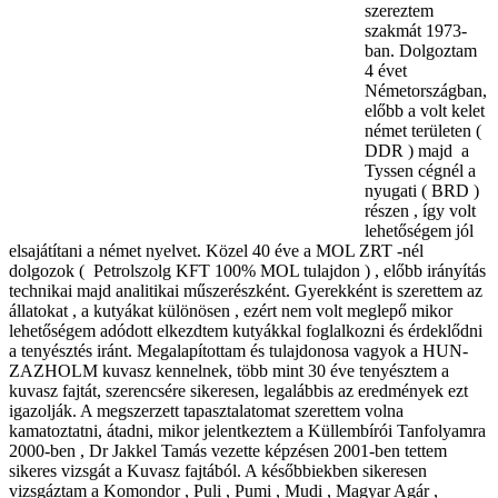
szereztem
szakmát 1973-
ban. Dolgoztam
4 évet
Németországban,
előbb a volt kelet
német területen (
DDR ) majd a
Tyssen cégnél a
nyugati ( BRD )
részen , így volt
lehetőségem jól
elsajátítani a német nyelvet. Közel 40 éve a MOL ZRT -nél
dolgozok ( Petrolszolg KFT 100% MOL tulajdon ) , előbb irányítás
technikai majd analitikai műszerészként. Gyerekként is szerettem az
állatokat , a kutyákat különösen , ezért nem volt meglepő mikor
lehetőségem adódott elkezdtem kutyákkal foglalkozni és érdeklődni
a tenyésztés iránt. Megalapítottam és tulajdonosa vagyok a HUN-
ZAZHOLM kuvasz kennelnek, több mint 30 éve tenyésztem a
kuvasz fajtát, szerencsére sikeresen, legalábbis az eredmények ezt
igazolják. A megszerzett tapasztalatomat szerettem volna
kamatoztatni, átadni, mikor jelentkeztem a Küllembírói Tanfolyamra
2000-ben , Dr Jakkel Tamás vezette képzésen 2001-ben tettem
sikeres vizsgát a Kuvasz fajtából. A későbbiekben sikeresen
vizsgáztam a Komondor , Puli , Pumi , Mudi , Magyar Agár ,