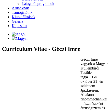
Látogatói programok
Árusoknak
Támogatóink
Klubkiállítások
Galéria
Kapcsolat
Curriculum Vitae - Géczi Imre
Géczi Imre
vagyok a Magyar
Küllembírói
Testület
tagja.1954
október 21 -én
születtem
Jászkiséren.
Általános
finommechanikai
műszerészként
érettségiztem és