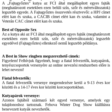
A „Fajtagyőztes” kutya az FCI által megállapított egyes fajták
(meghatározott esetekben ezen belüli szín, szőr és méretváltozatok)
legszebb egyede. A Fajtagyőztes összevetés résztvevői: a HPJ címet
elért kan és szuka, a CACIB címet elért kan és szuka, valamint a
Veterán CAC címet elért kan és szuka.
Best of Opposite Sex
Az a kutya aki az FCI által megállapított egyes fajták (meghatározott
esetekben ezen belüli szín, szőr és méretváltozatok) legszebb
egyedével (Fajtagyőztes) ellenkező nemű legszebb példánya.
A Best in Show ringben megszerezhető címek:
Figyelem! Felhívjuk figyelmét, hogy a fiatal felvezetők, kutyapárok,
tenyészcsoportok versenyére az online nevezési rendszerben előre is
lehet nevezni!
Fiatal felvezetők:
A fiatal felvezetők versenye megrendezésre kerül a 9-13 éves kor
közötti és a 14-17 éves kor közötti korcsoportokban.
Kutyapárok versenye:
Azonos fajtából származó két egyed versenye, amelyek egy
tulajdonoshoz tartoznak. Fehova Winter Dog Show kiállításra
benevezett kutyák nevezhetők.