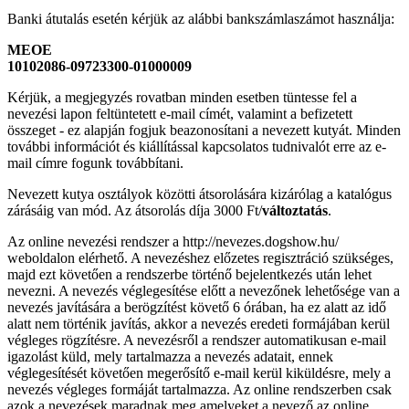
Banki átutalás esetén kérjük az alábbi bankszámlaszámot használja:
MEOE
10102086-09723300-01000009
Kérjük, a megjegyzés rovatban minden esetben tüntesse fel a
nevezési lapon feltüntetett e-mail címét, valamint a befizetett
összeget - ez alapján fogjuk beazonosítani a nevezett kutyát. Minden
további információt és kiállítással kapcsolatos tudnivalót erre az e-
mail címre fogunk továbbítani.
Nevezett kutya osztályok közötti átsorolására kizárólag a katalógus
zárásáig van mód. Az átsorolás díja 3000 Ft/
változtatás
.
Az online nevezési rendszer a http://nevezes.dogshow.hu/
weboldalon elérhető. A nevezéshez előzetes regisztráció szükséges,
majd ezt követően a rendszerbe történő bejelentkezés után lehet
nevezni. A nevezés véglegesítése előtt a nevezőnek lehetősége van a
nevezés javítására a berögzítést követő 6 órában, ha ez alatt az idő
alatt nem történik javítás, akkor a nevezés eredeti formájában kerül
végleges rögzítésre. A nevezésről a rendszer automatikusan e-mail
igazolást küld, mely tartalmazza a nevezés adatait, ennek
véglegesítését követően megerősítő e-mail kerül kiküldésre, mely a
nevezés végleges formáját tartalmazza. Az online rendszerben csak
azok a nevezések maradnak meg amelyeket a nevező az online