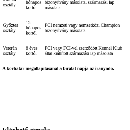
hónapos
bizonyítvány másolata, származási lap
osztály
kortól
másolata
15
Győztes
FCI nemzeti vagy nemzetközi Champion
hónapos
osztály
bizonyítvány másolata
kortól
Veterán
8 éves
FCI vagy FCI-vel szerződött Kennel Klub
osztály
kortól
által kiállított származási lap másolata
A korhatár megállapításánál a bírálat napja az irányadó.