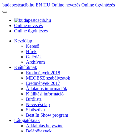
budapestcacib.hu
EN
HU
Online nevezés
Online ügyintézés
Online nevezés
Online ügyintézés
Kezdőlap
Kereső
Hírek
Galériák
Archívum
Kiállítóknak
Eredmények 2018
MEOESZ szabályzatok
Eredmények 2017
Általános információk
Kiállítási információ
Bírólista
Nevezési lap
Statisztika
Best In Show program
Látogatóknak
A kiállítás helyszíne
Belépőjegyek