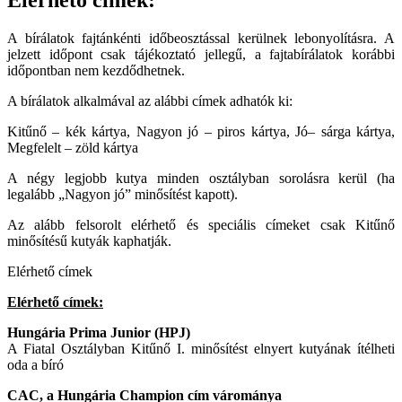
Elérhető címek:
A bírálatok fajtánkénti időbeosztással kerülnek lebonyolításra. A
jelzett időpont csak tájékoztató jellegű, a fajtabírálatok korábbi
időpontban nem kezdődhetnek.
A bírálatok alkalmával az alábbi címek adhatók ki:
Kitűnő – kék kártya, Nagyon jó – piros kártya, Jó– sárga kártya,
Megfelelt – zöld kártya
A négy legjobb kutya minden osztályban sorolásra kerül (ha
legalább „Nagyon jó” minősítést kapott).
Az alább felsorolt elérhető és speciális címeket csak Kitűnő
minősítésű kutyák kaphatják.
Elérhető címek
Elérhető címek:
Hungária Prima Junior (HPJ)
A Fiatal Osztályban Kitűnő I. minősítést elnyert kutyának ítélheti
oda a bíró
CAC, a Hungária Champion cím várománya