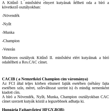
A Kitűnő I. minősítést elnyert kutyának ítélheti oda a bíró a
következő osztályokban:
-Növendék
-Nyílt
-Munka
-Champion
-Veterán
Mindezen osztályok Kitűnő II. minősítést elért kutyáinak a bíró
odaítélheti a Res.CAC címet.
CACIB ( a Nemzetközi Champion cím várománya)
Az FCI által teljes körben elismert fajták esetében (néhány fajta
esetében szín, méret, szőrváltozat szerint is) és mindig nemenként
kiadott cím.
A bíró a Növendék, Nyílt, Munka, Champion osztályokban CAC
címet szerzett kutyák közül a legszebbnek adhatja ki.
Hungária Fajtagyőztes( HFGY,BOB)