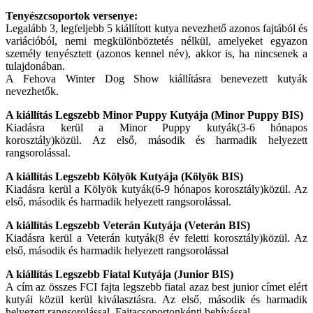
Tenyészcsoportok versenye:
Legalább 3, legfeljebb 5 kiállított kutya nevezhető azonos fajtából és
variációból, nemi megkülönböztetés nélkül, amelyeket egyazon
személy tenyésztett (azonos kennel név), akkor is, ha nincsenek a
tulajdonában.
A Fehova Winter Dog Show kiállításra benevezett kutyák
nevezhetők.
A kiállítás Legszebb Minor Puppy Kutyája (Minor Puppy BIS)
Kiadásra kerül a Minor Puppy kutyák(3-6 hónapos
korosztály)közül. Az első, második és harmadik helyezett
rangsorolással.
A kiállítás Legszebb Kölyök Kutyája (Kölyök BIS)
Kiadásra kerül a Kölyök kutyák(6-9 hónapos korosztály)közül. Az
első, második és harmadik helyezett rangsorolással.
A kiállítás Legszebb Veterán Kutyája (Veterán BIS)
Kiadásra kerül a Veterán kutyák(8 év feletti korosztály)közül. Az
első, második és harmadik helyezett rangsorolással
A kiállítás Legszebb Fiatal Kutyája (Junior BIS)
A cím az összes FCI fajta legszebb fiatal azaz best junior címet elért
kutyái közül kerül kiválasztásra. Az első, második és harmadik
helyezett rangsorolással. Fajtacsoportonkénti behívással.