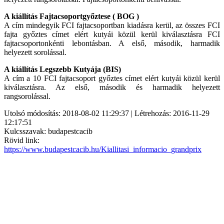
A kiállítás Fajtacsoportgyőztese ( BOG )
A cím mindegyik FCI fajtacsoportban kiadásra kerül, az összes FCI
fajta győztes címet elért kutyái közül kerül kiválasztásra FCI
fajtacsoportonkénti lebontásban. A első, második, harmadik
helyezett sorolással.
A kiállítás Legszebb Kutyája (BIS)
A cím a 10 FCI fajtacsoport győztes címet elért kutyái közül kerül
kiválasztásra. Az első, második és harmadik helyezett
rangsorolással.
Utolsó módosítás: 2018-08-02 11:29:37 | Létrehozás: 2016-11-29
12:17:51
Kulcsszavak: budapestcacib
Rövid link:
https://www.budapestcacib.hu/Kiallitasi_informacio_grandprix