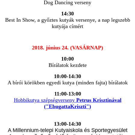
Dog Dancing verseny
14:30
Best In Show, a győztes kutyák versenye, a nap legszebb
kutyája címért
2018. június 24. (VASÁRNAP)
10:00
Bírálatok kezdete
10:00-14:30
A bírói körökben egyedi kutya (minden fajta) bírálatok
11:00-13:00
Hobbikutya szépségverseny
Petrus Krisztinával
("EbugattaKriszti")
13:00-14:30
A Millennium-telepi Kutyaiskola és Sportegyesület