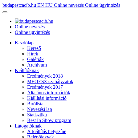
budapestcacib.hu
EN
HU
Online nevezés
Online ügyintézés
Online nevezés
Online ügyintézés
Kezdőlap
Kereső
Hírek
Galériák
Archívum
Kiállítóknak
Eredmények 2018
MEOESZ szabályzatok
Eredmények 2017
Általános információk
Kiállítási információ
Bírólista
Nevezési lap
Statisztika
Best In Show program
Látogatóknak
A kiállítás helyszíne
Belépőjegyek